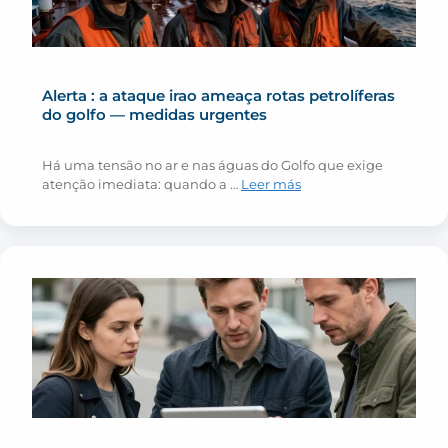
Alerta : a ataque irao ameaça rotas petrolíferas
do golfo — medidas urgentes
Há uma tensão no ar e nas águas do Golfo que exige
atenção imediata: quando a …
Leer más