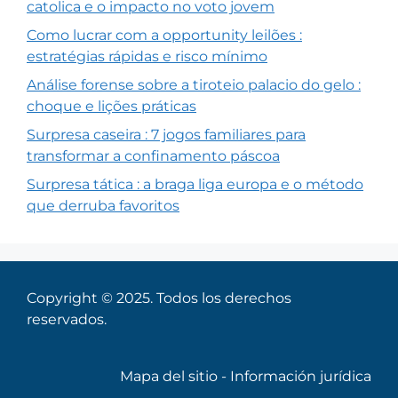
catolica e o impacto no voto jovem
Como lucrar com a opportunity leilões :
estratégias rápidas e risco mínimo
Análise forense sobre a tiroteio palacio do gelo :
choque e lições práticas
Surpresa caseira : 7 jogos familiares para
transformar a confinamento páscoa
Surpresa tática : a braga liga europa e o método
que derruba favoritos
Copyright © 2025. Todos los derechos
reservados.
Mapa del sitio
-
Información jurídica