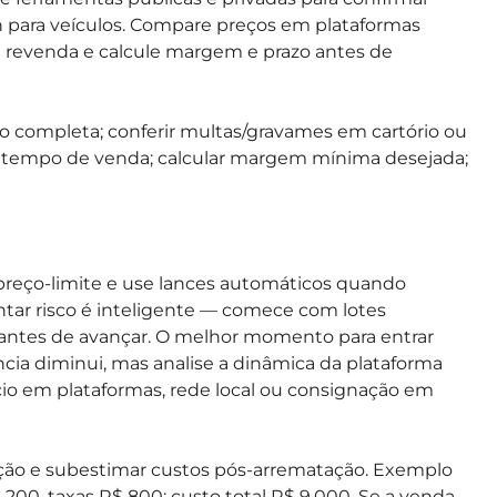
tran para veículos. Compare preços em plataformas
e revenda e calcule margem e prazo antes de
o completa; conferir multas/gravames em cartório ou
mar tempo de venda; calcular margem mínima desejada;
 preço-limite e use lances automáticos quando
ntar risco é inteligente — comece com lotes
a antes de avançar. O melhor momento para entrar
cia diminui, mas analise a dinâmica da plataforma
ncio em plataformas, rede local ou consignação em
ção e subestimar custos pós-arrematação. Exemplo
200, taxas R$ 800; custo total R$ 9.000. Se a venda