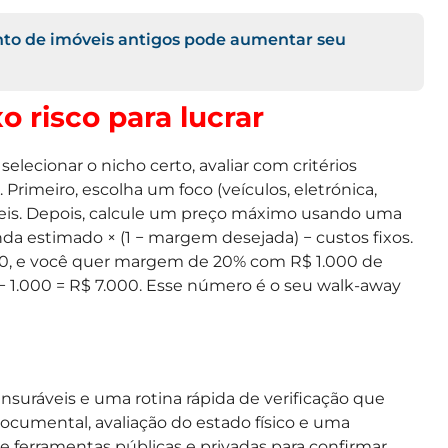
o de imóveis antigos pode aumentar seu
o risco para lucrar
elecionar o nicho certo, avaliar com critérios
Primeiro, escolha um foco (veículos, eletrónica,
áveis. Depois, calcule um preço máximo usando uma
da estimado × (1 − margem desejada) − custos fixos.
000, e você quer margem de 20% com R$ 1.000 de
 − 1.000 = R$ 7.000. Esse número é o seu walk-away
ensuráveis e uma rotina rápida de verificação que
cumental, avaliação do estado físico e uma
 ferramentas públicas e privadas para confirmar