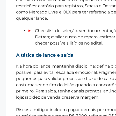
restrições: cartório para registros, Serasa e De
como Mercado Livre e OLX para ter referência d
qualquer lance.
Checklist de seleção: ver documentaçã
Detran; avaliar custo de reparo; esti
checar possíveis litígios no edital.
A tática de lance e saída
Na hora do lance, mantenha disciplina: defina o
possível para evitar escalada emocional. Fragme
pequenos para validar processo e fluxo de caix
costuma ser no fim do leilão quando a concorrên
primeiro. Para saída, tenha canais prontos: anú
loja; rapidez de venda preserva margem.
Riscos a mitigar incluem pagar demais por emo
numérico rápido: compra R$ 7.000, reformas R$ 1.