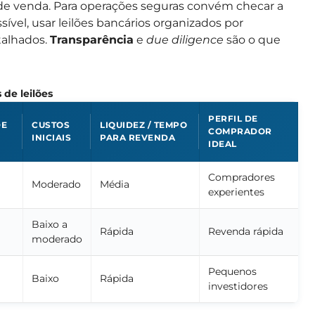
 de venda. Para operações seguras convém checar a
sível, usar leilões bancários organizados por
talhados.
Transparência
e
due diligence
são o que
 de leilões
PERFIL DE
DE
CUSTOS
LIQUIDEZ / TEMPO
COMPRADOR
INICIAIS
PARA REVENDA
IDEAL
Compradores
Moderado
Média
experientes
Baixo a
Rápida
Revenda rápida
moderado
Pequenos
Baixo
Rápida
investidores