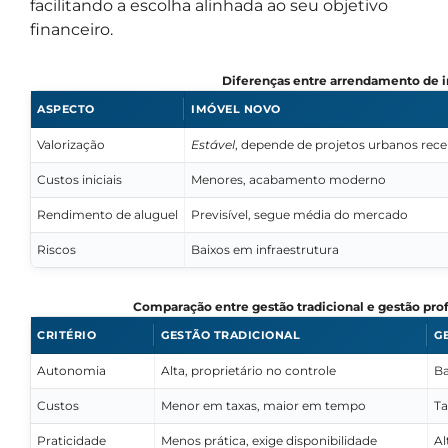
facilitando a escolha alinhada ao seu objetivo
financeiro.
Diferenças entre arrendamento de 
ASPECTO
IMÓVEL NOVO
Valorização
Estável
, depende de projetos urbanos rece
Custos iniciais
Menores, acabamento moderno
Rendimento de aluguel
Previsível, segue média do mercado
Riscos
Baixos em infraestrutura
Comparação entre gestão tradicional e gestão prof
CRITÉRIO
GESTÃO TRADICIONAL
G
Autonomia
Alta, proprietário no controle
Ba
Custos
Menor em taxas, maior em tempo
Ta
Praticidade
Menos prática, exige disponibilidade
Al