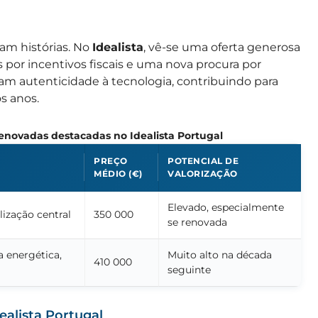
am histórias. No
Idealista
, vê-se uma oferta generosa
s por incentivos fiscais e uma nova procura por
am autenticidade à tecnologia, contribuindo para
s anos.
enovadas destacadas no Idealista Portugal
PREÇO
POTENCIAL DE
MÉDIO (€)
VALORIZAÇÃO
Elevado, especialmente
lização central
350 000
se renovada
 energética,
Muito alto na década
410 000
seguinte
ealista Portugal