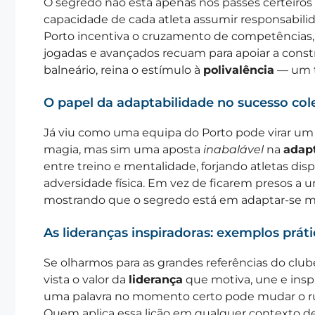
O segredo não está apenas nos passes certeiro
capacidade de cada atleta assumir responsabilid
Porto incentiva o cruzamento de competências, 
jogadas e avançados recuam para apoiar a const
balneário, reina o estímulo à
polivalência
— um t
O papel da adaptabilidade no sucesso col
Já viu como uma equipa do Porto pode virar u
magia, mas sim uma aposta
inabalável
na
adapt
entre treino e mentalidade, forjando atletas disp
adversidade física. Em vez de ficarem presos 
mostrando que o segredo está em adaptar-se ma
As lideranças inspiradoras: exemplos prá
Se olharmos para as grandes referências do club
vista o valor da
liderança
que motiva, une e inspi
uma palavra no momento certo pode mudar o ru
Quem aplica essa lição em qualquer contexto de