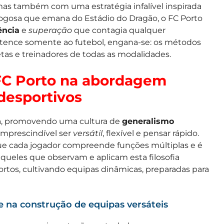
as também com uma estratégia infalível inspirada
fogosa que emana do Estádio do Dragão, o FC Porto
ência
e
superação
que contagia qualquer
rtence somente ao futebol, engana-se: os métodos
etas e treinadores de todas as modalidades.
 FC Porto na abordagem
desportivos
ca, promovendo uma cultura de
generalismo
 imprescindível ser
versátil
, flexível e pensar rápido.
e cada jogador compreende funções múltiplas e é
 aqueles que observam e aplicam esta filosofia
rtos, cultivando equipas dinâmicas, preparadas para
be na construção de equipas versáteis