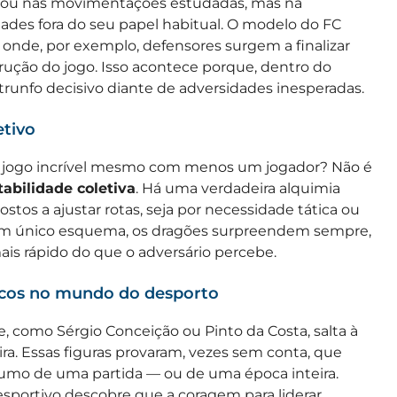
s ou nas movimentações estudadas, mas na
ades fora do seu papel habitual. O modelo do FC
onde, por exemplo, defensores surgem a finalizar
rução do jogo. Isso acontece porque, dentro do
runfo decisivo diante de adversidades inesperadas.
etivo
m jogo incrível mesmo com menos um jogador? Não é
abilidade coletiva
. Há uma verdadeira alquimia
ostos a ajustar rotas, seja por necessidade tática ou
a um único esquema, os dragões surpreendem sempre,
is rápido do que o adversário percebe.
ticos no mundo do desporto
e, como Sérgio Conceição ou Pinto da Costa, salta à
ra. Essas figuras provaram, vezes sem conta, que
mo de uma partida — ou de uma época inteira.
sportivo descobre que a coragem para liderar