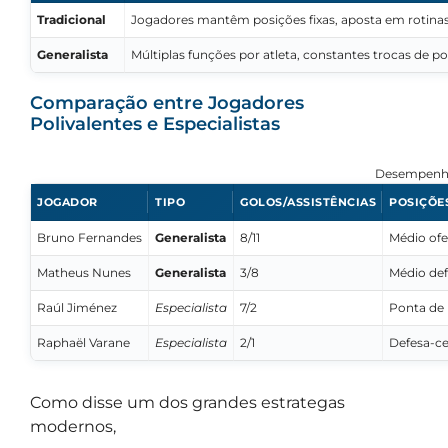
Tradicional
Jogadores mantêm posições fixas, aposta em rotinas
Generalista
Múltiplas funções por atleta, constantes trocas de p
Comparação entre Jogadores
Polivalentes e Especialistas
Desempenho:
JOGADOR
TIPO
GOLOS/ASSISTÊNCIAS
POSIÇÕE
Bruno Fernandes
Generalista
8/11
Médio ofe
Matheus Nunes
Generalista
3/8
Médio def
Raúl Jiménez
Especialista
7/2
Ponta de 
Raphaël Varane
Especialista
2/1
Defesa-ce
Como disse um dos grandes estrategas
modernos,