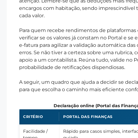
atenção. Lembre-se que as deduções mais freq
encargos com habitação, sendo imprescindível ter
cada valor.
Para quem recebe rendimentos de plataformas d
verificar se os valores já constam no Portal e se
e-fatura para agilizar a validação automática da
erros. Se não tiver a certeza sobre uma rubrica,
apoio a um contabilista. Reúna tudo, valide no P
probabilidade de retificações dispendiosas.
A seguir, um quadro que ajuda a decidir se decl
para que escolha o caminho mais eficiente confo
Declaração online (Portal das Finanç
CRITÉRIO
PORTAL DAS FINANÇAS
Facilidade /
Rápido para casos simples, interfa
tempo
guiada