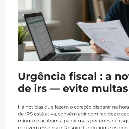
Urgência fiscal : a n
de irs — evite multa
Há notícias que fazem o coração disparar na hora
de IRS está ativa, convém agir com rapidez e cab
minuto e acabam a pagar mais por erros ou es
reduzem esse risco. Respire fundo, junte os do