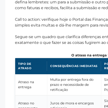
defina lembretes: um para a submissão e outro 
como faturas e recibos, facilita a submissão e redu
Call to action: verifique hoje o Portal das Fina
simples evita multas e dá-lhe margem para revis
Segue-se um quadro que clarifica diferenças entr
exatamente o que fazer se as coisas fugirem ao 
O atraso na entrega
TIPO DE
P
CONSEQUÊNCIAS IMEDIATAS
ATRASO
R
Multa por entrega fora do
S
Atraso na
prazo e necessidade de
en
entrega
retificação
Po
Si
Atraso no
Juros de mora e encargos
p