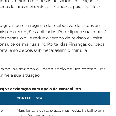
uentes incluem despesas de saúde, educação, e
 as faturas eletrónicas ordenadas para justificar
igitais ou em regime de recibos verdes, convém
 existem retenções aplicadas. Pode ligar a sua conta à
s despesas, o que reduz o tempo de revisão e limita
 consulte os manuais no Portal das Finanças ou peça
ortal e só depois submeta: assim diminui a
ara online sozinho ou pede apoio de um contabilista,
rme a sua situação.
as) vs declaração com apoio de contabilista
CONTABILISTA
ce
Mais lento a curto prazo, mas reduz trabalho em
situações complexas