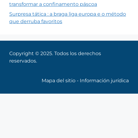
transformar a confinamento páscoa
Surpresa tática : a braga liga europa e o método
que derruba favoritos
Copyright © 2025. Todos los derechos
reservados.
Mapa del sitio
-
Información jurídica