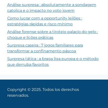
Análise surpresa : absolutamente a sondagem
catolica e o impacto no voto jovem
Como lucrar com a opportunity leilões :
estratégias rápidas e risco mínimo
Análise forense sobre a tiroteio palacio do gelo :
choque e lições práticas
Surpresa caseira : 7 jogos familiares para
transformar a confinamento páscoa
Surpresa tática : a braga liga europa e o método
que derruba favoritos
Copyright © 2025. Todos los derechos
reservados.