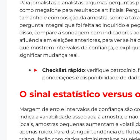
Para jornalistas e analistas, algumas perguntas 
como megafone para resultados artificiais. Per
tamanho e composição da amostra, sobre a taxa d
pergunta integral que foi feita ao inquirido e 
disso, compare a sondagem com indicadores admin
afluência em eleições anteriores, para ver se há 
que mostrem intervalos de confiança, e expliqu
significar mudança real.
Checklist rápido
: verifique patrocínio
ponderações e disponibilidade de dados
O sinal estatístico versus 
Margem de erro e intervalos de confiança são 
indica a variabilidade associada à amostra, e nã
locais, amostras pequenas aumentam a volatilid
apenas ruído. Para distinguir tendência de flutu
triangulação com dados administrativos ou séries