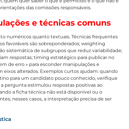
 quem quer saber o que é permitido e o que não é
 orientações das comissões responsáveis.
ulações e técnicas comuns
nto numéricos quanto textuais. Técnicas frequentes
 favoráveis são sobreponderados; weighting
são sistemática de subgrupos que reduz variabilidade;
m respostas; timing estratégico para publicar no
em de erro » para esconder manipulações e
m eixos alterados. Exemplos curtos ajudam: quando
ino para um candidato pouco conhecido, verifique
se a pergunta estimulou respostas positivas ao
ando a ficha técnica não está disponível ou o
tes; nesses casos, a interpretação precisa de ser
stica