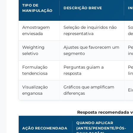
TIPO DE
DESCRIÇÃO BREVE
IN
MANIPULAÇÃO
Amostragem
Seleção de inquiridos não
So
enviesada
representativa
de
Weighting
Ajustes que favorecem um
Pe
seletivo
segmento
in
Formulação
Perguntas guiam a
Pe
tendenciosa
resposta
li
Visualização
Gráficos que amplificam
Ei
enganosa
diferenças
Resposta recomendada v
QUANDO APLICAR
AÇÃO RECOMENDADA
(ANTES/PENDENTE/PÓS-