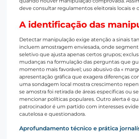
quando houver manipulação comprovada. Assim,
deve consultar regulamentos eleitorais locais e
A identificação das manip
Detectar manipulação exige atenção a sinais ta
incluem amostragem enviesada, onde segmentos
seletivo que ajusta apenas certos grupos; exclu
mudanças na formulação das perguntas que guia
momento mais favorável; uso abusivo da « marg
apresentação gráfica que exagera diferenças co
uma sondagem local mostra crescimento repent
se amostra foi retirada de áreas específicas ou 
mencionar políticas populares. Outro alerta é qu
patrocinador é um partido com interesses eviden
cautelosa e questionadora.
Aprofundamento técnico e prática jornalí