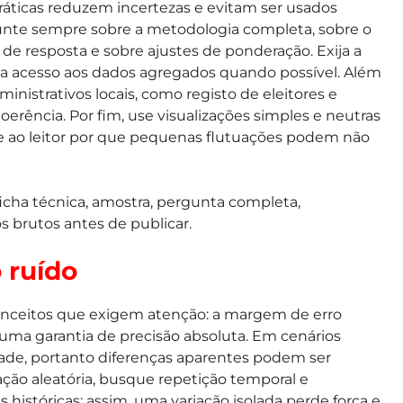
práticas reduzem incertezas e evitam ser usados
gunte sempre sobre a metodologia completa, sobre o
e resposta e sobre ajustes de ponderação. Exija a
peça acesso aos dados agregados quando possível. Além
istrativos locais, como registo de eleitores e
coerência. Por fim, use visualizações simples e neutras
e ao leitor por que pequenas flutuações podem não
, ficha técnica, amostra, pergunta completa,
 brutos antes de publicar.
o ruído
conceitos que exigem atenção: a margem de erro
o uma garantia de precisão absoluta. Em cenários
ade, portanto diferenças aparentes podem ser
ação aleatória, busque repetição temporal e
 históricas; assim, uma variação isolada perde força e