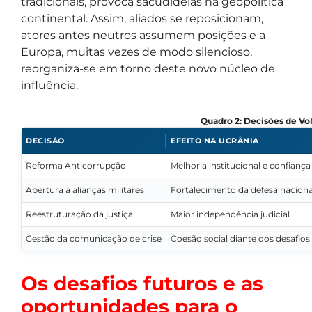
tradicionais, provoca sacudidelas na geopolítica
continental. Assim, aliados se reposicionam,
atores antes neutros assumem posições e a
Europa, muitas vezes de modo silencioso,
reorganiza-se em torno deste novo núcleo de
influência.
Quadro 2: Decisões de Vo
DECISÃO
EFEITO NA UCRÂNIA
Reforma Anticorrupção
Melhoria institucional e confiança
Abertura a alianças militares
Fortalecimento da defesa naciona
Reestruturação da justiça
Maior independência judicial
Gestão da comunicação de crise
Coesão social diante dos desafios
Os desafios futuros e as
oportunidades para o