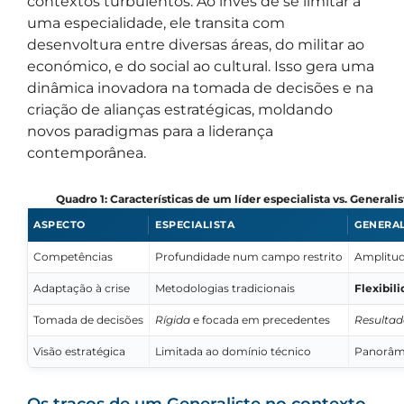
contextos turbulentos. Ao invés de se limitar a
uma especialidade, ele transita com
desenvoltura entre diversas áreas, do militar ao
económico, e do social ao cultural. Isso gera uma
dinâmica inovadora na tomada de decisões e na
criação de alianças estratégicas, moldando
novos paradigmas para a liderança
contemporânea.
Quadro 1: Características de um líder especialista vs. General
ASPECTO
ESPECIALISTA
GENERAL
Competências
Profundidade num campo restrito
Amplitud
Adaptação à crise
Metodologias tradicionais
Flexibil
Tomada de decisões
Rígida
e focada em precedentes
Resultad
Visão estratégica
Limitada ao domínio técnico
Panorâmi