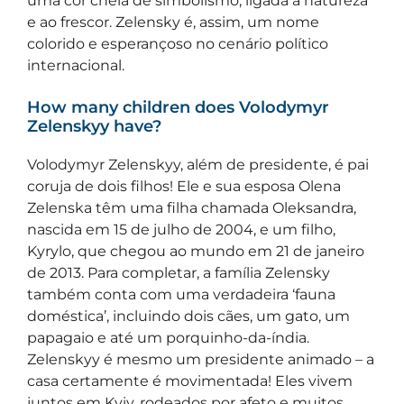
uma cor cheia de simbolismo, ligada à natureza
e ao frescor. Zelensky é, assim, um nome
colorido e esperançoso no cenário político
internacional.
How many children does Volodymyr
Zelenskyy have?
Volodymyr Zelenskyy, além de presidente, é pai
coruja de dois filhos! Ele e sua esposa Olena
Zelenska têm uma filha chamada Oleksandra,
nascida em 15 de julho de 2004, e um filho,
Kyrylo, que chegou ao mundo em 21 de janeiro
de 2013. Para completar, a família Zelensky
também conta com uma verdadeira ‘fauna
doméstica’, incluindo dois cães, um gato, um
papagaio e até um porquinho-da-índia.
Zelenskyy é mesmo um presidente animado – a
casa certamente é movimentada! Eles vivem
juntos em Kyiv, rodeados por afeto e muitos