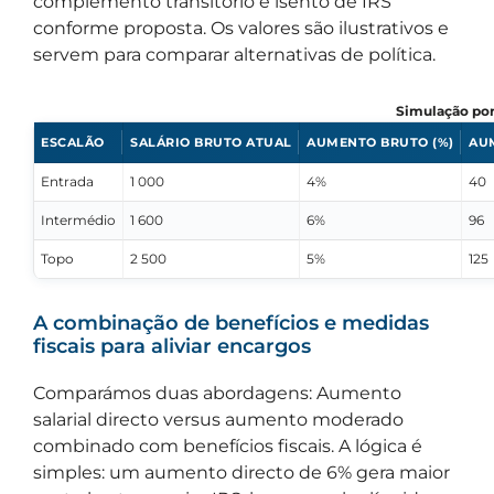
complemento transitório é isento de IRS
conforme proposta. Os valores são ilustrativos e
servem para comparar alternativas de política.
Simulação por
ESCALÃO
SALÁRIO BRUTO ATUAL
AUMENTO BRUTO (%)
AU
Entrada
1 000
4%
40
Intermédio
1 600
6%
96
Topo
2 500
5%
125
A combinação de benefícios e medidas
fiscais para aliviar encargos
Comparámos duas abordagens: Aumento
salarial directo versus aumento moderado
combinado com benefícios fiscais. A lógica é
simples: um aumento directo de 6% gera maior