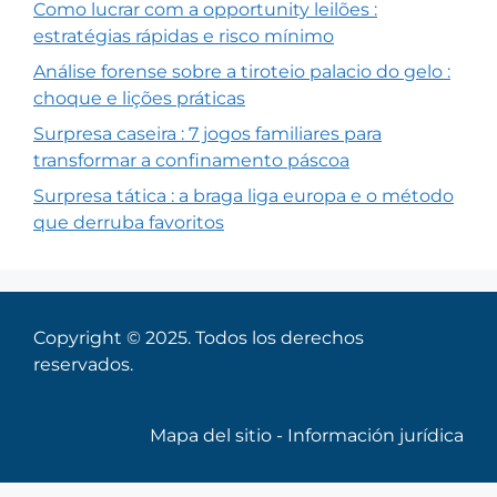
Como lucrar com a opportunity leilões :
estratégias rápidas e risco mínimo
Análise forense sobre a tiroteio palacio do gelo :
choque e lições práticas
Surpresa caseira : 7 jogos familiares para
transformar a confinamento páscoa
Surpresa tática : a braga liga europa e o método
que derruba favoritos
Copyright © 2025. Todos los derechos
reservados.
Mapa del sitio
-
Información jurídica