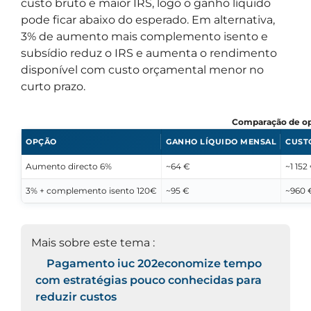
custo bruto e maior IRS, logo o ganho líquido
pode ficar abaixo do esperado. Em alternativa,
3% de aumento mais complemento isento e
subsídio reduz o IRS e aumenta o rendimento
disponível com custo orçamental menor no
curto prazo.
Comparação de op
OPÇÃO
GANHO LÍQUIDO MENSAL
CUST
Aumento directo 6%
~64 €
~1 152
3% + complemento isento 120€
~95 €
~960 
Mais sobre este tema :
Pagamento iuc 202economize tempo
com estratégias pouco conhecidas para
reduzir custos