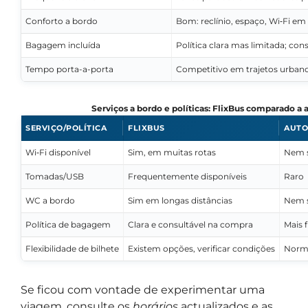
Conforto a bordo
Bom: reclínio, espaço, Wi‑Fi e
Bagagem incluída
Política clara mas limitada; con
Tempo porta-a-porta
Competitivo em trajetos urban
Serviços a bordo e políticas: FlixBus comparado a 
SERVIÇO/POLÍTICA
FLIXBUS
AUTO
Wi‑Fi disponível
Sim, em muitas rotas
Nem 
Tomadas/USB
Frequentemente disponíveis
Raro
WC a bordo
Sim em longas distâncias
Nem 
Política de bagagem
Clara e consultável na compra
Mais 
Flexibilidade de bilhete
Existem opções, verificar condições
Norma
Se ficou com vontade de experimentar uma
viagem, consulte os
horários
actualizados e as