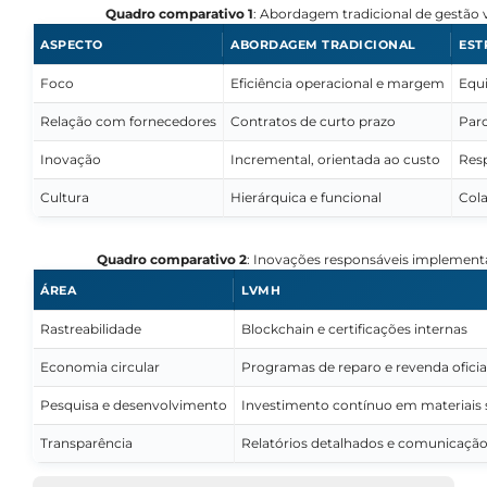
Quadro comparativo 1
: Abordagem tradicional de gestão v
ASPECTO
ABORDAGEM TRADICIONAL
EST
Foco
Eficiência operacional e margem
Equi
Relação com fornecedores
Contratos de curto prazo
Parc
Inovação
Incremental, orientada ao custo
Resp
Cultura
Hierárquica e funcional
Cola
Quadro comparativo 2
: Inovações responsáveis implementa
ÁREA
LVMH
Rastreabilidade
Blockchain e certificações internas
Economia circular
Programas de reparo e revenda oficia
Pesquisa e desenvolvimento
Investimento contínuo em materiais 
Transparência
Relatórios detalhados e comunicação