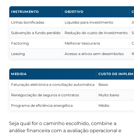
INSTRUMENTO
OBJETIVO
C
Linhas bonificadas
Liquidez para investimento
J
Subvenção a fundo perdido
Redução do custo de investimento
S
Factoring
Melhorar tesouraria
C
Leasing
Acesso a ativos sem desembolso
R
MEDIDA
CUSTO DE IMPLE
Faturação eletrónica e conciliação automática
Baixo
Renegociação de seguros e contratos
Muito baixo
Programa de eficiência energética
Médio
Seja qual for o caminho escolhido, combine a
análise financeira com a avaliação operacional e