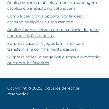
Análise surpresa : absolutamente a sondagem
catolica e o impacto no voto jovem
Como lucrar com a opportunity leilões :
estratégias rápidas e risco mínimo
Análise forense sobre a tiroteio palacio do gelo :
choque e lições práticas
Surpresa caseira : 7 jogos familiares para
transformar a confinamento páscoa
Surpresa tática : a braga liga europa e o método
que derruba favoritos
Copyright © 2025. Todos los derechos
reservados.