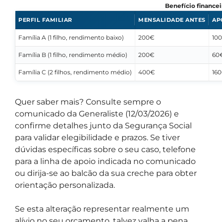
Benefício financei
PERFIL FAMILIAR
MENSALIDADE ANTES
AP
Família A (1 filho, rendimento baixo)
200€
100
Família B (1 filho, rendimento médio)
200€
60€
Família C (2 filhos, rendimento médio)
400€
160
Quer saber mais? Consulte sempre o
comunicado da Generaliste (12/03/2026) e
confirme detalhes junto da Segurança Social
para validar elegibilidade e prazos. Se tiver
dúvidas específicas sobre o seu caso, telefone
para a linha de apoio indicada no comunicado
ou dirija-se ao balcão da sua creche para obter
orientação personalizada.
Se esta alteração representar realmente um
alívio no seu orçamento, talvez valha a pena