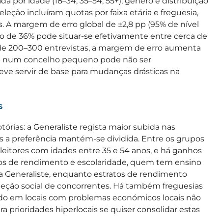
cada por idade (18–34, 35–54, 55+), género e distribuição
eleção incluíram quotas por faixa etária e freguesia,
s. A margem de erro global de ±2,8 pp (95% de nível
to de 36% pode situar-se efetivamente entre cerca de
de 200–300 entrevistas, a margem de erro aumenta
 pp num concelho pequeno pode não ser
deve servir de base para mudanças drásticas na
s
tórias: a Generaliste regista maior subida nas
s a preferência mantém-se dividida. Entre os grupos
leitores com idades entre 35 e 54 anos, e há ganhos
os de rendimento e escolaridade, quem tem ensino
a Generaliste, enquanto estratos de rendimento
eção social de concorrentes. Há também freguesias
udo em locais com problemas económicos locais não
 prioridades hiperlocais se quiser consolidar estas