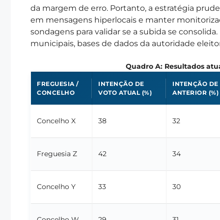
da margem de erro. Portanto, a estratégia pruden
em mensagens hiperlocais e manter monitoriza
sondagens para validar se a subida se consolida.
municipais, bases de dados da autoridade eleitoral
Quadro A: Resultados atuai
FREGUESIA /
INTENÇÃO DE
INTENÇÃO DE
CONCELHO
VOTO ATUAL (%)
ANTERIOR (%)
Concelho X
38
32
Freguesia Z
42
34
Concelho Y
33
30
Concelho W
29
31