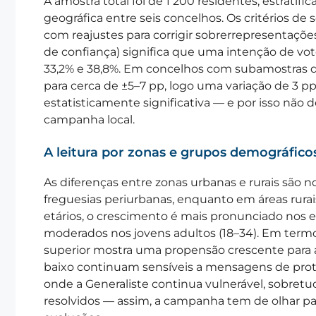
A amostra total foi de 1 200 residentes, estratifi
geográfica entre seis concelhos. Os critérios de s
com reajustes para corrigir sobrerrepresentaçõe
de confiança) significa que uma intenção de vo
33,2% e 38,8%. Em concelhos com subamostras 
para cerca de ±5–7 pp, logo uma variação de 3
estatisticamente significativa — e por isso não 
campanha local.
A leitura por zonas e grupos demográfico
As diferenças entre zonas urbanas e rurais são no
freguesias periurbanas, enquanto em áreas rurai
etários, o crescimento é mais pronunciado nos e
moderados nos jovens adultos (18–34). Em term
superior mostra uma propensão crescente para 
baixo continuam sensíveis a mensagens de prot
onde a Generaliste continua vulnerável, sobret
resolvidos — assim, a campanha tem de olhar para