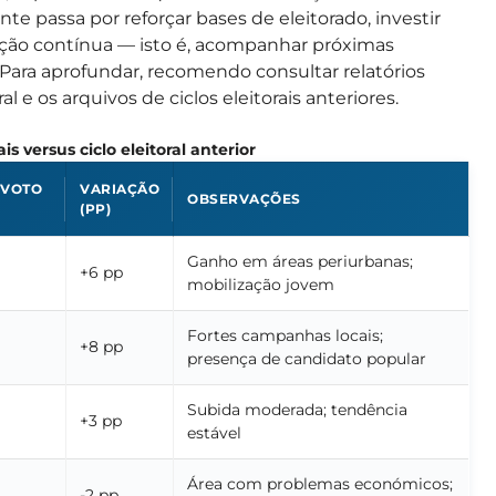
te passa por reforçar bases de eleitorado, investir
ção contínua — isto é, acompanhar próximas
 Para aprofundar, recomendo consultar relatórios
 e os arquivos de ciclos eleitorais anteriores.
s versus ciclo eleitoral anterior
 VOTO
VARIAÇÃO
OBSERVAÇÕES
(PP)
Ganho em áreas periurbanas;
+6 pp
mobilização jovem
Fortes campanhas locais;
+8 pp
presença de candidato popular
Subida moderada; tendência
+3 pp
estável
Área com problemas económicos;
-2 pp