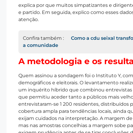
explica por que muitos simpatizantes e dirigent
e partido. Em seguida, explico como esses dado
atenção.
Confira também :
Como a cdu seixal transf
a comunidade
A metodologia e os result
Quem assinou a sondagem foi o Instituto Y, com
demográficos e eleitorais. O levantamento realizo
um inquérito híbrido que combinou entrevistas p
que permitiu aceder tanto a públicos mais velho
entrevistaram-se 1 200 residentes, distribuídos p
cobertura ampla para tendências locais, ainda 
exijam cuidados na interpretação. A margem de e
mas nas amostras concelhias a margem sobe para
exigem prudência antes de se tirar conclusões de