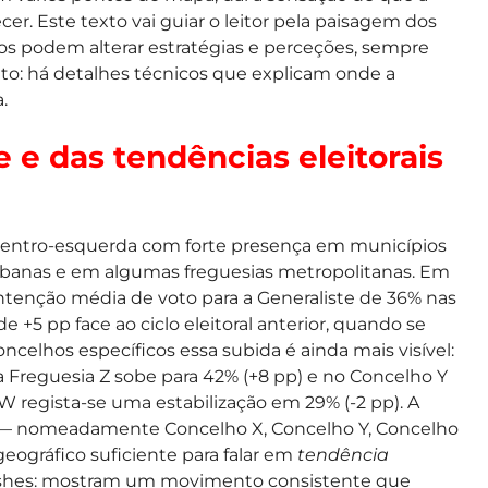
cer. Este texto vai guiar o leitor pela paisagem dos
os podem alterar estratégias e perceções, sempre
tento: há detalhes técnicos que explicam onde a
.
 e das tendências eleitorais
centro-esquerda com forte presença em municípios
rbanas e em algumas freguesias metropolitanas. Em
tenção média de voto para a Generaliste de 36% nas
 +5 pp face ao ciclo eleitoral anterior, quando se
celhos específicos essa subida é ainda mais visível:
a Freguesia Z sobe para 42% (+8 pp) e no Concelho Y
 regista-se uma estabilização em 29% (-2 pp). A
as — nomeadamente Concelho X, Concelho Y, Concelho
eográfico suficiente para falar em
tendência
lashes: mostram um movimento consistente que