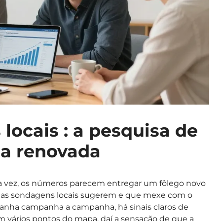
 locais : a pesquisa de
ça renovada
sta vez, os números parecem entregar um fôlego novo
timas sondagens locais sugerem e que mexe com o
anha campanha a campanha, há sinais claros de
m vários pontos do mapa, daí a sensação de que a