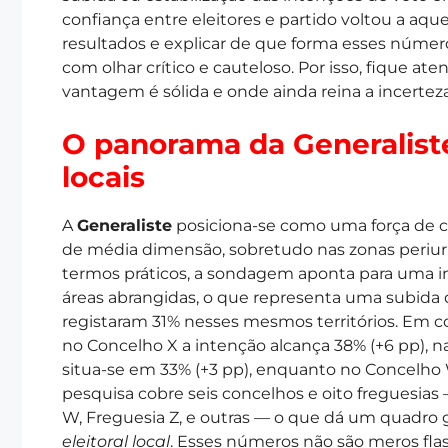
confiança entre eleitores e partido voltou a aque
resultados e explicar de que forma esses númer
com olhar crítico e cauteloso. Por isso, fique a
vantagem é sólida e onde ainda reina a incerteza
O panorama da Generaliste
locais
A
Generaliste
posiciona-se como uma força de 
de média dimensão, sobretudo nas zonas periu
termos práticos, a sondagem aponta para uma in
áreas abrangidas, o que representa uma subida de
registaram 31% nesses mesmos territórios. Em con
no Concelho X a intenção alcança 38% (+6 pp), n
situa-se em 33% (+3 pp), enquanto no Concelho W
pesquisa cobre seis concelhos e oito freguesi
W, Freguesia Z, e outras — o que dá um quadro g
eleitoral local
. Esses números não são meros f