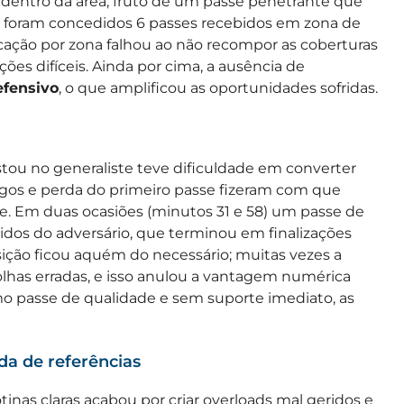
dentro da área, fruto de um passe penetrante que
s, foram concedidos 6 passes recebidos em zona de
rcação por zona falhou ao não recompor as coberturas
ções difíceis. Ainda por cima, a ausência de
efensivo
, o que amplificou as oportunidades sofridas.
stou no generaliste teve dificuldade em converter
ngos e perda do primeiro passe fizeram com que
e. Em duas ocasiões (minutos 31 e 58) um passe de
idos do adversário, que terminou em finalizações
sição ficou aquém do necessário; muitas vezes a
lhas erradas, e isso anulou a vantagem numérica
mo passe de qualidade e sem suporte imediato, as
da de referências
tinas claras acabou por criar overloads mal geridos e