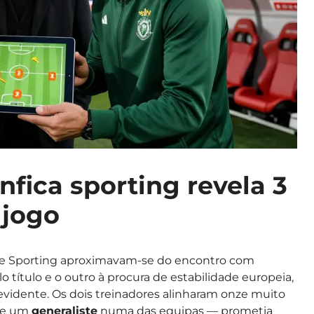
enfica sporting revela 3
 jogo
 e Sporting aproximavam-se do encontro com
lo título e o outro à procura de estabilidade europeia,
evidente. Os dois treinadores alinharam onze muito
 de um
generaliste
numa das equipas — prometia