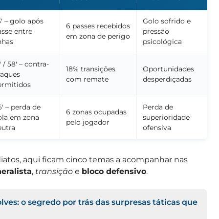
′ – golo após
Golo sofrido e
6 passes recebidos
asse entre
pressão
em zona de perigo
nhas
psicológica
′ / 58′ – contra-
18% transições
Oportunidades
taques
com remate
desperdiçadas
ermitidos
′ – perda de
Perda de
6 zonas ocupadas
ola em zona
superioridade
pelo jogador
eutra
ofensiva
iatos, aqui ficam cinco temas a acompanhar nas
eralista
,
transição
e
bloco defensivo
.
ves: o segredo por trás das surpresas táticas que