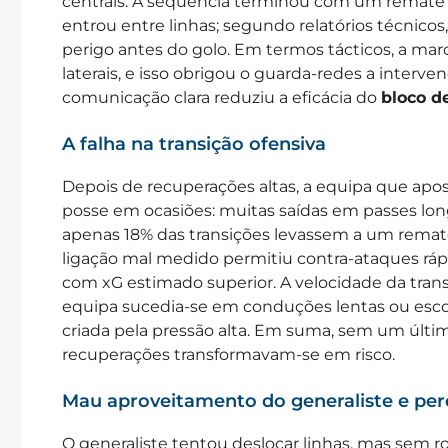
centrais. A sequência terminou com um remate 
entrou entre linhas; segundo relatórios técnico
perigo antes do golo. Em termos tácticos, a ma
laterais, e isso obrigou o guarda-redes a interven
comunicação clara reduziu a eficácia do
bloco d
A falha na transição ofensiva
Depois de recuperações altas, a equipa que apo
posse em ocasiões: muitas saídas em passes lo
apenas 18% das transições levassem a um remat
ligação mal medido permitiu contra-ataques ráp
com xG estimado superior. A velocidade da tran
equipa sucedia-se em conduções lentas ou esco
criada pela pressão alta. Em suma, sem um últi
recuperações transformavam-se em risco.
Mau aproveitamento do generaliste e per
O generaliste tentou deslocar linhas, mas sem ro