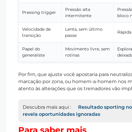
Pressão alta
Pressã
Pressing trigger
intermitente
bloco 
Velocidade de
Lenta, sem último
Rápida 
transição
passe
Papel do
Movimento livre, sem
Explor
generaliste
rotinas
deixad
Por fim, que ajuste você apostaria para neutraliz
marcação por zona, ou homem-a-homem nos mome
atento às alterações que os treinadores vão im
Descubra mais aqui :
Resultado sporting no
revela oportunidades ignoradas
Para saber mais