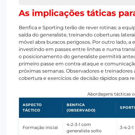
As implicações táticas pa
Benfica e Sporting terão de rever rotinas: a equ
saída do generaliste, treinando coberturas latera
móvel abra buracos perigosos. Por outro lado, a e
investindo em passes entre linhas e numa transiç
o posicionamento do generaliste permitirá ante
primeiro passe em contra-ataque e comunicação 
próximas semanas. Observadores e treinadores 
cobertura e exercícios de decisão rápidos para 
Abordagens tácticas 
ASPECTO
BENFICA
SPORT
TÁCTICO
(OBSERVADO)
4-2-3-1 com
Formação inicial
3-4-2-
generaliste solto