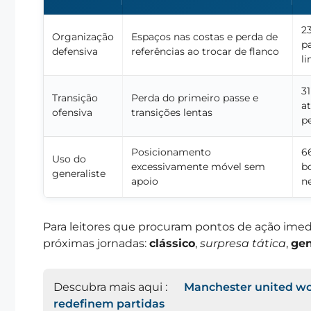
23
Organização
Espaços nas costas e perda de
p
defensiva
referências ao trocar de flanco
li
31
Transição
Perda do primeiro passe e
a
ofensiva
transições lentas
p
Posicionamento
66
Uso do
excessivamente móvel sem
b
generaliste
apoio
n
Para leitores que procuram pontos de ação imed
próximas jornadas:
clássico
,
surpresa tática
,
gen
Descubra mais aqui :
Manchester united wol
redefinem partidas