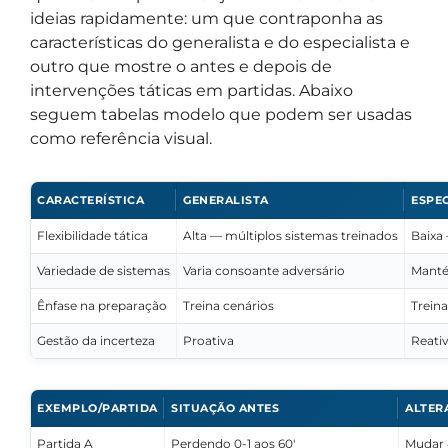
ideias rapidamente: um que contraponha as
características do generalista e do especialista e
outro que mostre o antes e depois de
intervenções táticas em partidas. Abaixo
seguem tabelas modelo que podem ser usadas
como referência visual.
CARACTERÍSTICA
GENERALISTA
ESPEC
Flexibilidade tática
Alta — múltiplos sistemas treinados
Baixa 
Variedade de sistemas
Varia consoante adversário
Manté
Ênfase na preparação
Treina cenários
Treina
Gestão da incerteza
Proativa
Reati
EXEMPLO/PARTIDA
SITUAÇÃO ANTES
ALTER
Partida A
Perdendo 0-1 aos 60′
Mudar 4